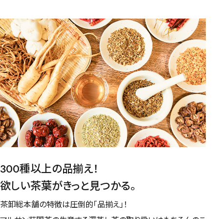
健康茶
ハーブティー
緑茶
中国茶
紅茶
容量を選択
50g
100g
500g
1000g
検索
300種以上の品揃え！
欲しい茶葉がきっと見つかる。
茶卸総本舗の特徴は圧倒的「品揃え」！