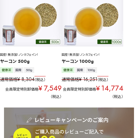
国産！無添加！ノンカフェイン！
国産！無添加！ノンカフェイン！
ヤーコン 500g
ヤーコン 1000g
健康茶
国産
500g
健康茶
国産
1000g
¥
8,304
¥
16,251
通常価格
通常価格
税込
税込
7,549
14,774
¥
¥
会員限定特別卸価格
会員限定特別卸価格
税込
税込