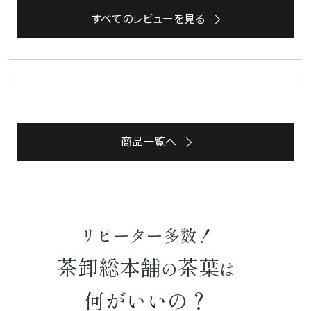
すべてのレビューを見る
詳細検索
キーワードで探す
商品一覧へ
水出し
お試し
ルイボス
カモミール
仙鶴草
深蒸し茶
業務用
大容量
予算・価格で探す
リピーター多数！
〜
円
茶卸総本舗
茶葉
の
は
茶葉を選択
何がいいの？