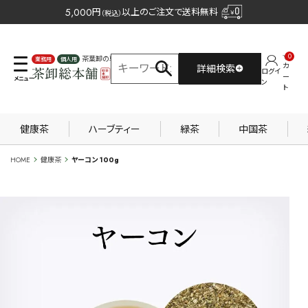
5,000
円
以上のご注文で送料無料
（税込）
0
茶葉卸の専門サイト
カ
詳細検索
ログイ
業務用
個人用
ー
ン
ト
健康茶
ハーブティー
緑茶
中国茶
HOME
健康茶
ヤーコン 100g