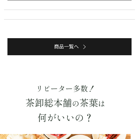
水出し
お試し
ルイボス
カモミール
仙鶴草
深蒸し茶
業務用
大容量
予算・価格で探す
〜
円
商品一覧へ
茶葉を選択
健康茶
ハーブティー
緑茶
中国茶
紅茶
リピーター多数！
容量を選択
茶卸総本舗
茶葉
の
は
50g
100g
500g
1000g
何がいいの？
検索