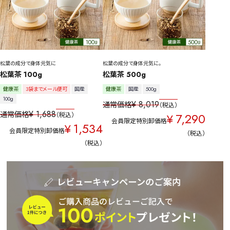
松葉の成分で身体元気に
松葉の成分で身体元気に。
松葉茶 100g
松葉茶 500g
健康茶
3袋までメール便可
国産
健康茶
国産
500g
100g
¥
8,019
通常価格
税込
¥
1,688
通常価格
7,290
税込
¥
会員限定特別卸価格
1,534
¥
会員限定特別卸価格
税込
税込