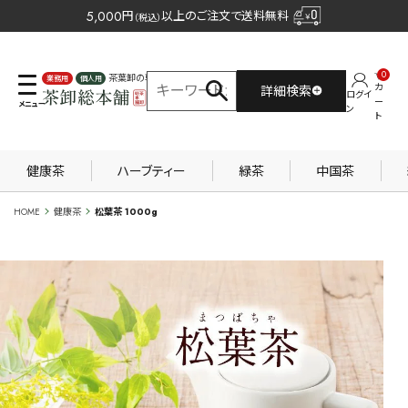
5,000
円
以上のご注文で送料無料
（税込）
0
茶葉卸の専門サイト
カ
詳細検索
ログイ
業務用
個人用
ー
ン
ト
健康茶
ハーブティー
緑茶
中国茶
HOME
健康茶
松葉茶 1000g