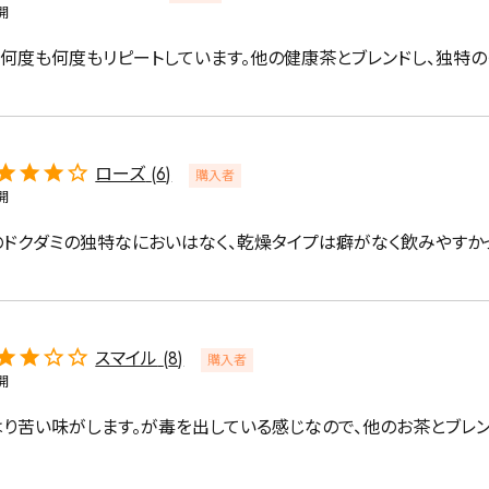
開
う何度も何度もリピートしています。他の健康茶とブレンドし、独特の
緑茶
中国茶
紅茶
ローズ
6
購入者
開
1000g
のドクダミの独特なにおいはなく、乾燥タイプは癖がなく飲みやすか
検索
スマイル
8
購入者
開
はり苦い味がします。が毒を出している感じなので、他のお茶とブレ