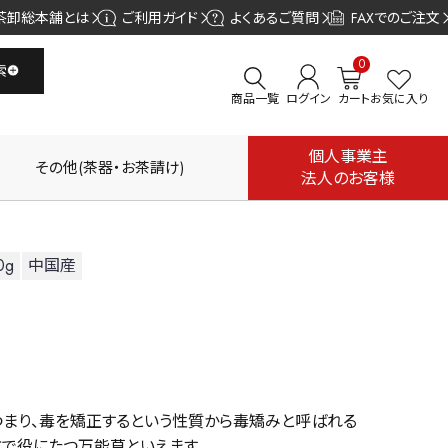
茶卸総本舗とは
ご利用ガイド
よくあるご質問
FAXでのご注文
0
索
商品一覧
ログイン
カート
お気に入り
個人事業主
その他(茶器・お茶請け)
法人のお客様
0g
中国産
つまり、毒を矯正するという性質から毒矯みと呼ばれる
方で役にたつ万能草といえます。