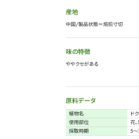
産地
中国/製品状態＝焙煎寸切
味の特徴
ややクセがある
原料データ
植物名
ド
使用部位
花、
採取時期
5～