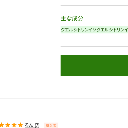
主な成分
クエルシトリン
イソクエルシトリン
詳細検索
蒸し茶
業務用
大容量
〜
円
ろん
7
購入者