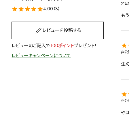
非公
茶葉を選択
4.00（
3
）
も
健康茶
ハーブティー
レビューを投稿する
容量を選択
レビューのご記入で
100ポイント
プレゼント！
非公
50g
100g
500g
レビューキャンペーンについて
生
非公
や