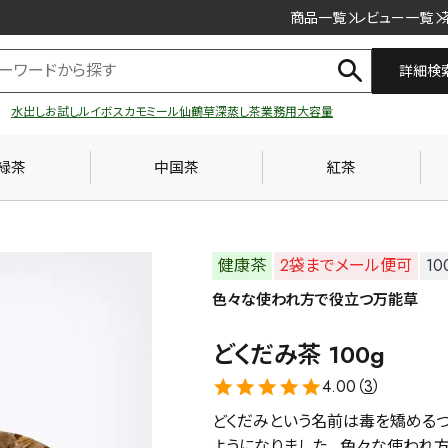
商品一覧
レビュー一覧
詳細検
水出し
お試し
ルイボス
カモミール
仙鶴草
深蒸し茶
業務用
大容量
緑茶
中国茶
紅茶
健康茶
2袋までメール便可
10
色々な使われ方で役立つ万能草
どくだみ茶 100g
4.00（
3
）
どくだみという名前は毒を矯める
ようになりました。 色々な使われ