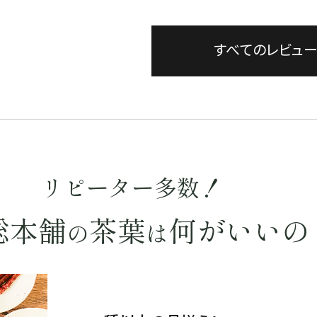
すべてのレビュ
リピーター多数！
総本舗
茶葉
何がいいの
の
は