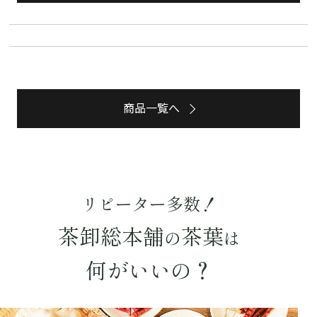
水出し
お試し
ルイボス
カモミール
仙鶴草
深蒸し茶
業務用
大容量
予算・価格で探す
〜
円
商品一覧へ
茶葉を選択
健康茶
ハーブティー
緑茶
中国茶
紅茶
リピーター多数！
容量を選択
茶卸総本舗
茶葉
の
は
50g
100g
500g
1000g
何がいいの？
検索