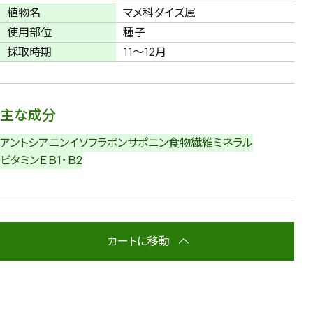
植物名
マメ科ダイズ属
使用部位
種子
採取時期
11～12月
主な成分
アントシアニン
イソフラボン
サポニン
食物繊維
ミネラル
ビタミンＥ
Ｂ1･Ｂ2
カートに移動