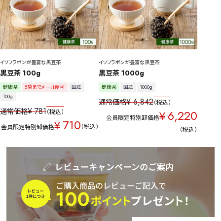
イソフラボンが豊富な黒豆茶
イソフラボンが豊富な黒豆茶
黒豆茶 100g
黒豆茶 1000g
健康茶
5袋までメール便可
国産
健康茶
国産
1000g
100g
¥
6,842
通常価格
税込
¥
781
通常価格
6,220
税込
¥
会員限定特別卸価格
710
¥
税込
会員限定特別卸価格
税込