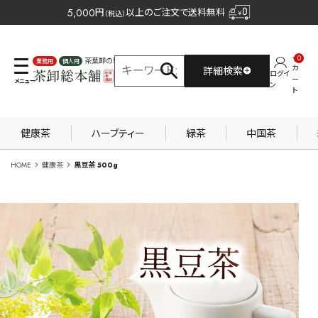
5,000
円
以上のご注文で送料無料
（税込）
0
茶葉卸の専門サイト
カ
詳細検索
ログイ
業務用
個人用
ー
ン
ト
健康茶
ハーブティー
緑茶
中国茶
HOME
健康茶
黒豆茶 500g