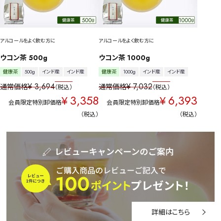
アルコールをよく飲む方に
アルコールをよく飲む方に
ウコン茶 500g
ウコン茶 1000g
健康茶
500g
インド産
インド産
健康茶
1000g
インド産
インド産
¥
3,694
¥
7,032
通常価格
通常価格
税込
税込
3,358
6,393
¥
¥
会員限定特別卸価格
会員限定特別卸価格
税込
税込
詳細はこちら