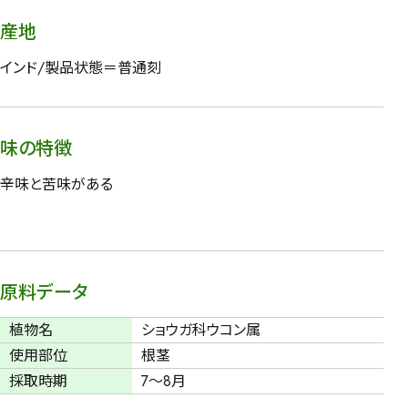
産地
インド/製品状態＝普通刻
味の特徴
辛味と苦味がある
原料データ
植物名
ショウガ科ウコン属
使用部位
根茎
採取時期
7～8月