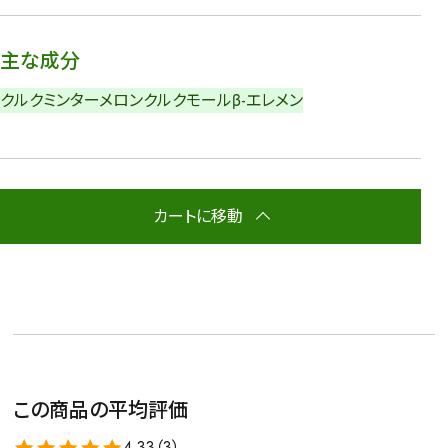
主な成分
クルクミン
ターメロン
クルクモール
β-エレメン
カートに移動
この商品の平均評価
4.33（
3
）