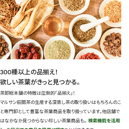
紅茶
容量を選択
50g
100g
500g
1000g
検索
300種以上の品揃え！
欲しい茶葉がきっと見つかる。
茶卸総本舗の特徴は圧倒的「品揃え」！
マルサン萩間茶の生産する深蒸し茶の取り扱いはもちろんのこ
と専門卸として豊富な茶葉商品を取り扱っています。他店舗で
はなかなか見つからない珍しい茶葉商品も。
検索機能を活用