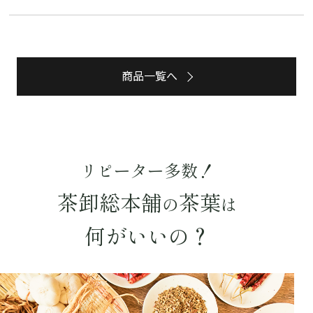
詳細検索
商品一覧へ
キーワードで探す
水出し
お試し
ルイボス
カモミール
仙鶴草
深蒸し茶
業務用
大容量
リピーター多数！
予算・価格で探す
茶卸総本舗
茶葉
の
は
〜
円
何がいいの？
茶葉を選択
健康茶
ハーブティー
緑茶
中国茶