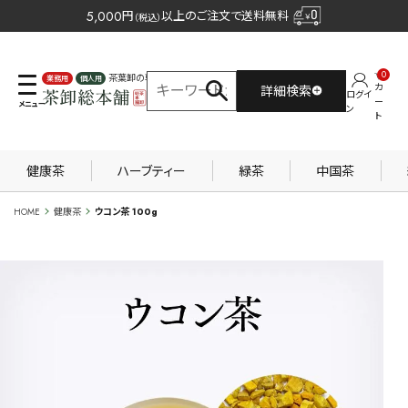
5,000
円
以上のご注文で送料無料
（税込）
0
茶葉卸の専門サイト
カ
詳細検索
ログイ
業務用
個人用
ー
ン
ト
健康茶
ハーブティー
緑茶
中国茶
HOME
健康茶
ウコン茶 100g