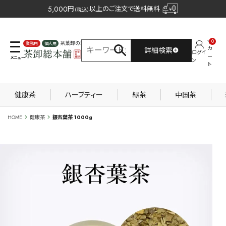
5,000
円
以上のご注文で送料無料
（税込）
0
茶葉卸の専門サイト
カ
詳細検索
ログイ
業務用
個人用
ー
ン
ト
健康茶
ハーブティー
緑茶
中国茶
HOME
健康茶
銀杏葉茶 1000g