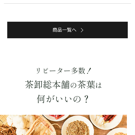
商品一覧へ
リピーター多数！
茶卸総本舗
茶葉
の
は
詳細検索
何がいいの？
キーワードで探す
水出し
お試し
ルイボス
カモミール
仙鶴草
深蒸し茶
業務用
大容量