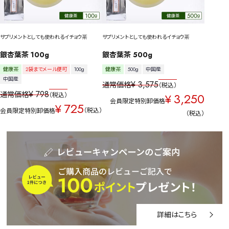
サプリメントとしても使われるイチョウ茶
サプリメントとしても使われるイチョウ茶
銀杏葉茶 100g
銀杏葉茶 500g
健康茶
2袋までメール便可
100g
健康茶
500g
中国産
中国産
¥
3,575
通常価格
税込
¥
798
通常価格
3,250
税込
¥
会員限定特別卸価格
725
¥
税込
会員限定特別卸価格
税込
詳細はこちら