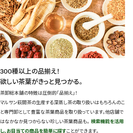
予算・価格で探す
〜
円
茶葉を選択
健康茶
ハーブティー
緑茶
中国茶
紅茶
300種以上の品揃え！
欲しい茶葉がきっと見つかる。
容量を選択
茶卸総本舗の特徴は圧倒的「品揃え」！
50g
100g
500g
1000g
マルサン萩間茶の生産する深蒸し茶の取り扱いはもちろんのこ
と専門卸として豊富な茶葉商品を取り扱っています。他店舗で
はなかなか見つからない珍しい茶葉商品も。
検索機能を活用
検索
し、お目当ての商品を簡単に探す
ことができます。