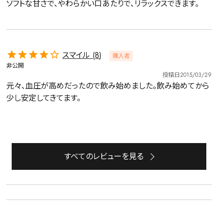
ソフトな甘さで、やわらかい口あたりで、リラックスできます。
スマイル
8
購入者
非公開
投稿日
2015/03/29
元々、血圧が高めだったので飲み始めました。飲み始めてから
少し安定してきてます。
詳細検索
すべてのレビューを見る
キーワードで探す
水出し
お試し
ルイボス
カモミール
仙鶴草
深蒸し茶
業務用
大容量