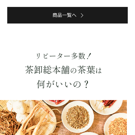
予算・価格で探す
商品一覧へ
〜
円
茶葉を選択
健康茶
ハーブティー
緑茶
中国茶
リピーター多数！
紅茶
茶卸総本舗
茶葉
の
は
容量を選択
何がいいの？
50g
100g
500g
1000g
検索