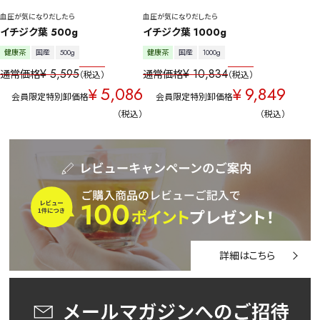
血圧が気になりだしたら
血圧が気になりだしたら
イチジク葉 500g
イチジク葉 1000g
健康茶
国産
500g
健康茶
国産
1000g
¥
5,595
¥
10,834
通常価格
通常価格
税込
税込
5,086
9,849
¥
¥
会員限定特別卸価格
会員限定特別卸価格
税込
税込
詳細はこちら