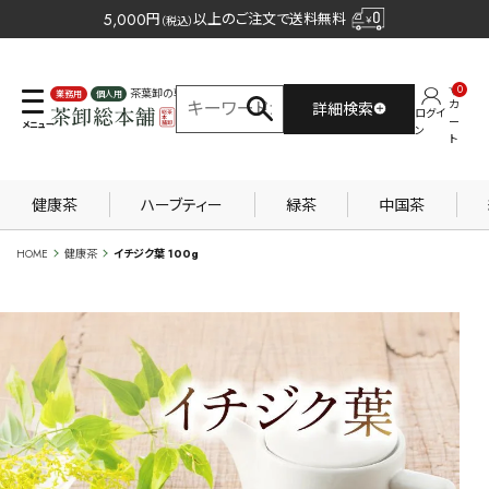
5,000
円
以上のご注文で送料無料
（税込）
0
茶葉卸の専門サイト
カ
詳細検索
ログイ
業務用
個人用
ー
ン
ト
健康茶
ハーブティー
緑茶
中国茶
HOME
健康茶
イチジク葉 100g