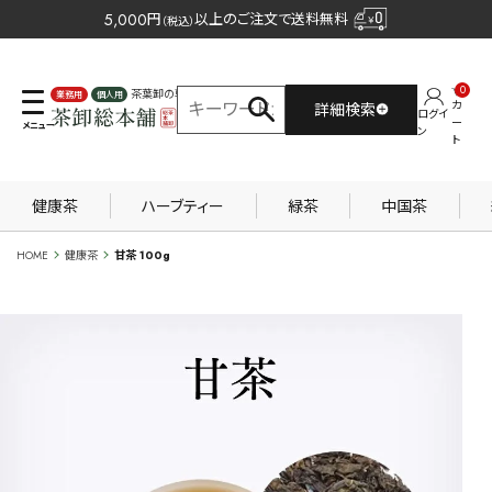
5,000
円
以上のご注文で送料無料
（税込）
0
茶葉卸の専門サイト
カ
詳細検索
ログイ
業務用
個人用
ー
ン
ト
健康茶
ハーブティー
緑茶
中国茶
HOME
健康茶
甘茶 100g