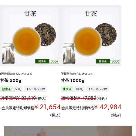
便秘気味の方にオススメ
便秘気味の方にオススメ
甘茶 500g
甘茶 1000g
健康茶
500g
インドネシア産
健康茶
1000g
インドネシア産
¥
23,819
¥
47,282
通常価格
通常価格
税込
税込
21,654
42,984
¥
¥
会員限定特別卸価格
会員限定特別卸価格
税込
税込