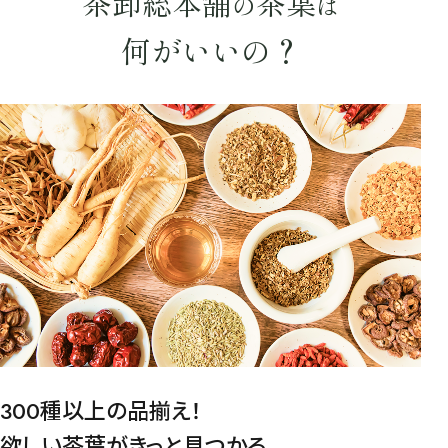
茶卸総本舗
茶葉
の
は
何がいいの？
水出し
お試し
ルイボス
カモミール
仙鶴草
深蒸し茶
業務用
大容量
予算・価格で探す
〜
円
茶葉を選択
健康茶
ハーブティー
緑茶
中国茶
紅茶
容量を選択
300種以上の品揃え！
50g
100g
500g
1000g
欲しい茶葉がきっと見つかる。