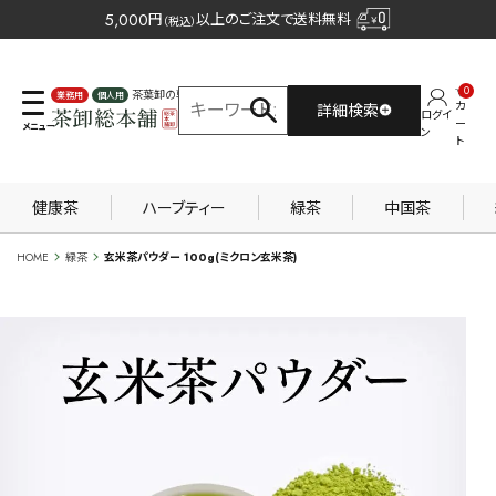
5,000
円
以上のご注文で送料無料
（税込）
0
茶葉卸の専門サイト
カ
詳細検索
ログイ
業務用
個人用
ー
ン
ト
健康茶
ハーブティー
緑茶
中国茶
HOME
緑茶
玄米茶パウダー 100g(ミクロン玄米茶)