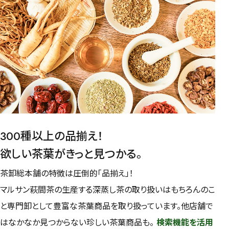
水出し
お試し
ルイボス
カモミール
仙鶴草
深蒸し茶
業務用
大容量
予算・価格で探す
〜
円
茶葉を選択
健康茶
ハーブティー
緑茶
中国茶
紅茶
300種以上の品揃え！
欲しい茶葉がきっと見つかる。
容量を選択
茶卸総本舗の特徴は圧倒的「品揃え」！
50g
100g
500g
1000g
マルサン萩間茶の生産する深蒸し茶の取り扱いはもちろんのこ
と専門卸として豊富な茶葉商品を取り扱っています。他店舗で
はなかなか見つからない珍しい茶葉商品も。
検索機能を活用
検索