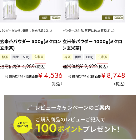
パウダーだから、気軽に飲める香ばしさ
パウダーだから、気軽に飲める香ばしさ
玄米茶パウダー 500g(ミクロン
玄米茶パウダー 1000g(ミクロ
玄米茶)
ン玄米茶)
緑茶
国産
500g
玄米茶
緑茶
国産
1000g
玄米茶
¥
4,989
¥
9,622
通常価格
通常価格
税込
税込
4,536
8,748
¥
¥
会員限定特別卸価格
会員限定特別卸価格
税込
税込