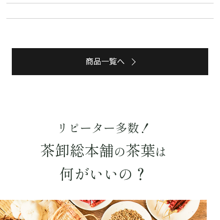
商品一覧へ
リピーター多数！
茶卸総本舗
茶葉
の
は
詳細検索
何がいいの？
キーワードで探す