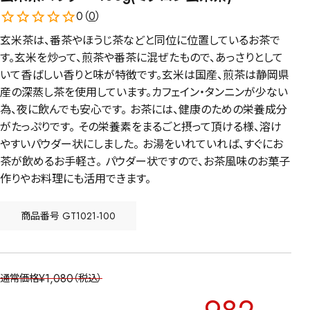
0（
0
）
玄米茶は、番茶やほうじ茶などと同位に位置しているお茶で
す。玄米を炒って、煎茶や番茶に混ぜたもので、あっさりとして
いて香ばしい香りと味が特徴です。玄米は国産、煎茶は静岡県
産の深蒸し茶を使用しています。カフェイン・タンニンが少ない
為、夜に飲んでも安心です。 お茶には、健康のための栄養成分
がたっぷりです。 その栄養素をまるごと摂って頂ける様、溶け
やすいパウダー状にしました。 お湯をいれていれば、すぐにお
茶が飲めるお手軽さ。 パウダー状ですので、お茶風味のお菓子
作りやお料理にも活用できます。
商品番号
GT1021-100
¥
1,080
通常価格
税込