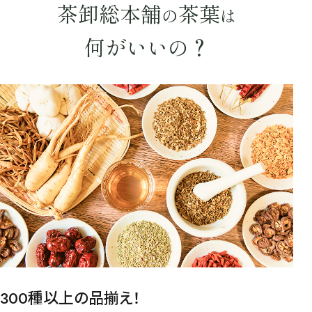
茶卸総本舗
茶葉
の
は
何がいいの？
検索
300種以上の品揃え！