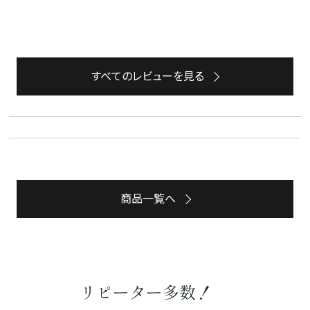
水出し
お試し
ルイボス
カモミール
仙鶴草
深蒸し茶
業務用
大容量
すべてのレビューを見る
予算・価格で探す
〜
円
茶葉を選択
商品一覧へ
健康茶
ハーブティー
緑茶
中国茶
紅茶
容量を選択
リピーター多数！
50g
100g
500g
1000g