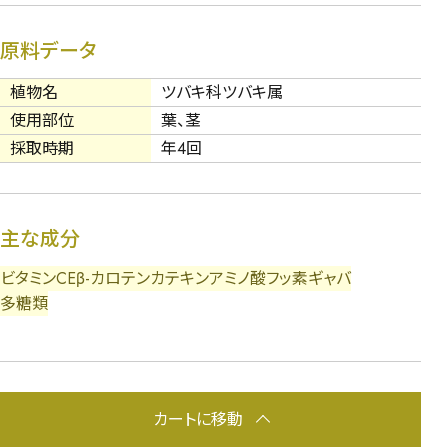
原料データ
植物名
ツバキ科ツバキ属
使用部位
葉、茎
採取時期
年4回
主な成分
ビタミンC
E
β-カロテン
カテキン
アミノ酸
フッ素
ギャバ
多糖類
カートに移動