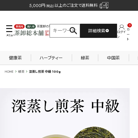
5,000
円
以上のご注文で送料無料
（税込）
0
茶葉卸の専門サイト
カ
詳細検索
ログイ
業務用
個人用
ー
ン
ト
健康茶
ハーブティー
緑茶
中国茶
HOME
緑茶
深蒸し煎茶 中級 100g