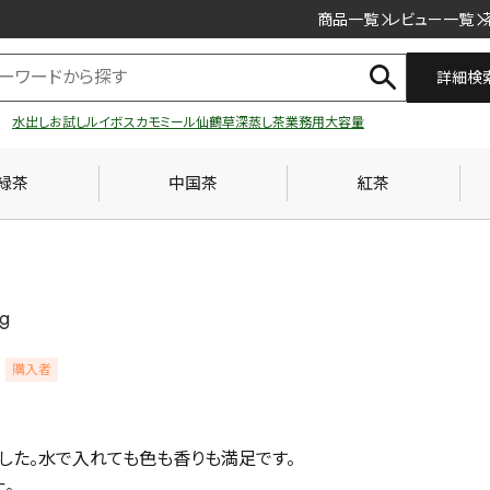
商品一覧
レビュー一覧
詳細検
水出し
お試し
ルイボス
カモミール
仙鶴草
深蒸し茶
業務用
大容量
緑茶
中国茶
紅茶
g
購入者
した。水で入れても色も香りも満足です。

。