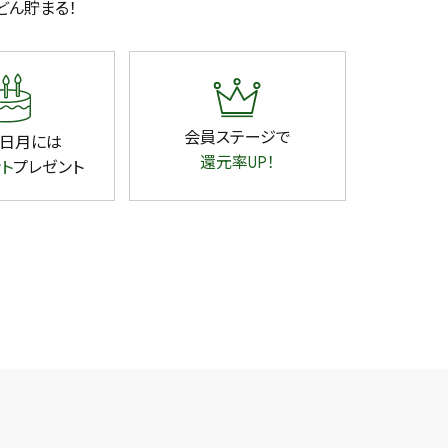
どん貯まる！
会員ステージで
日月には
還元率UP！
ント
プレゼント