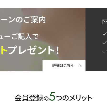
蒸し茶
業務用
大容量
〜
円
詳細はこちら
緑茶
中国茶
紅茶
5
1000g
会員登録
つのメリット
の