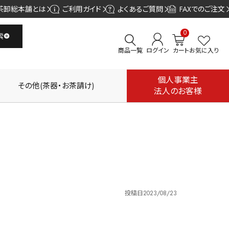
茶卸総本舗とは
ご利用ガイド
よくあるご質問
FAXでのご注文
0
索
商品一覧
ログイン
カート
お気に入り
個人事業主
その他(茶器・お茶請け)
法人のお客様
投稿日
2023/08/23