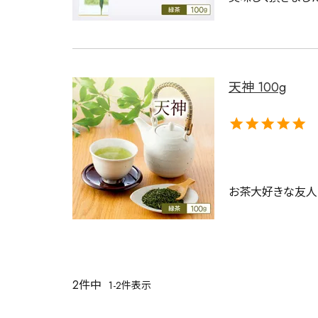
天神 100g
お茶大好きな友人
キーワードで探す
2
件中
1
-
2
件表示