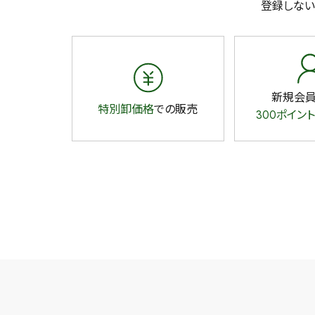
登録しない
新規会
特別卸価格
での販売
300ポイント