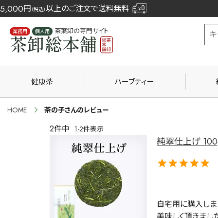
5,000
円
以上のご注文で送料無料
（税込）
茶葉卸の専門サイト
業務用
個人用
健康茶
ハーブティー
HOME
茶の子さんのレビュー
2
件中
1
-
2
件表示
純翠仕上げ 100
自宅用に購入しま
美味しく頂きました