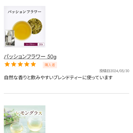
予算・価格で探す
〜
円
茶葉を選択
健康茶
ハーブティー
緑茶
中国茶
パッションフラワー 50g
紅茶
購入者
投稿日
2024/05/30
容量を選択
自然な香りと飲みやすいブレンドティーに使っています
50g
100g
500g
1000g
検索