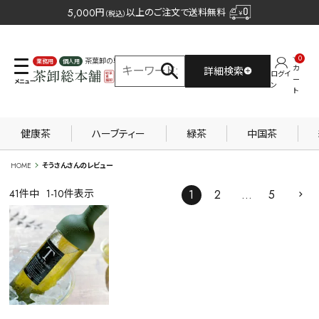
5,000
円
以上のご注文で送料無料
（税込）
0
茶葉卸の専門サイト
カ
詳細検索
ログイ
業務用
個人用
ー
ン
ト
健康茶
ハーブティー
緑茶
中国茶
HOME
そうさんさんのレビュー
41
件中
1
-
10
件表示
1
2
…
5