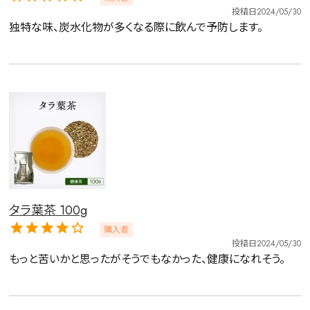
投稿日
2024/05/30
独特な味、炭水化物が多くなる際に飲んで予防します。
詳細検索
タラ葉茶 100g
キーワードで探す
購入者
投稿日
2024/05/30
もっと苦いかと思ったがそうでもなかった、健康になれそう。
水出し
お試し
ルイボス
カモミール
仙鶴草
深蒸し茶
業務用
大容量