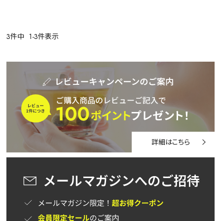
詳細検索
キーワードで探す
3
件中
1
-
3
件表示
水出し
お試し
ルイボス
カモミール
仙鶴草
深蒸し茶
業務用
大容量
予算・価格で探す
〜
円
詳細はこちら
茶葉を選択
健康茶
ハーブティー
緑茶
中国茶
紅茶
容量を選択