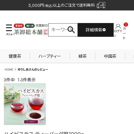
5,000
円
以上のご注文で送料無料
（税込）
0
茶葉卸の専門サイト
カ
詳細検索
ログイ
業務用
個人用
ー
ン
ト
健康茶
ハーブティー
緑茶
中国茶
HOME
ゆりしあさんのレビュー
3
件中
1
-
3
件表示