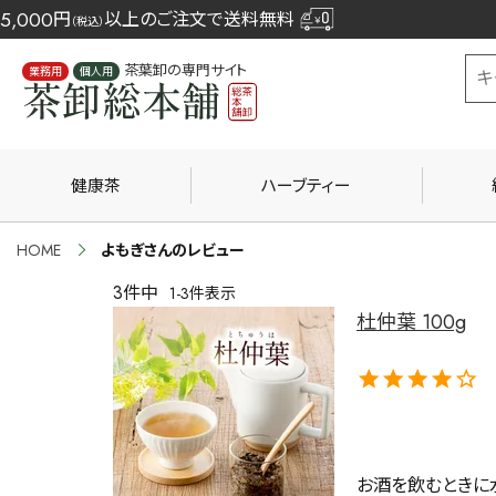
5,000
円
以上のご注文で送料無料
（税込）
茶葉卸の専門サイト
業務用
個人用
健康茶
ハーブティー
HOME
よもぎさんのレビュー
3
件中
1
-
3
件表示
杜仲葉 100g
お酒を飲むときに