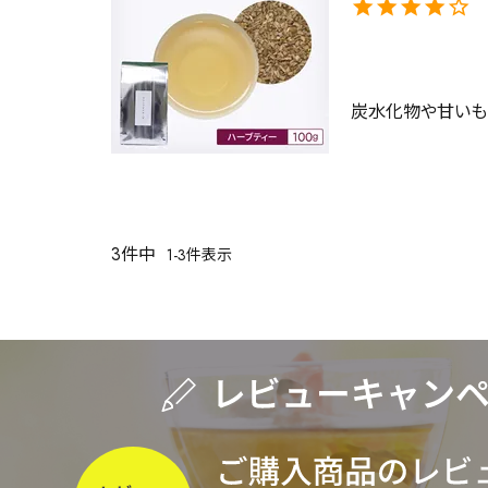
キーワードで探す
炭水化物や甘いも
水出し
お試し
ルイボス
カモミール
仙鶴草
深
3
件中
1
-
3
件表示
予算・価格で探す
茶葉を選択
健康茶
ハーブティー