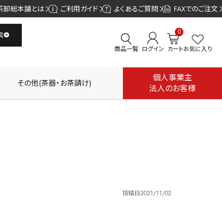
茶卸総本舗とは
ご利用ガイド
よくあるご質問
FAXでのご注文
0
索
商品一覧
ログイン
カート
お気に入り
個人事業主
その他(茶器・お茶請け)
法人のお客様
投稿日
2021/11/02