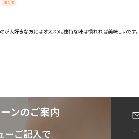
購入者
詳細検索
のが大好きな方にはオススメ。独特な味は慣れれば美味しいです。
蒸し茶
業務用
大容量
〜
円
緑茶
中国茶
紅茶