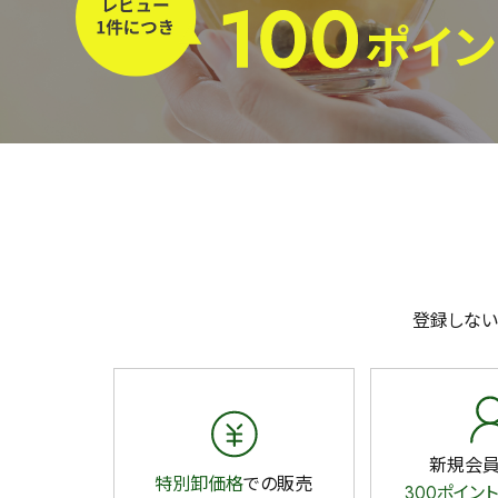
容量を選択
50g
100g
500g
登録しない
新規会
特別卸価格
での販売
300ポイント