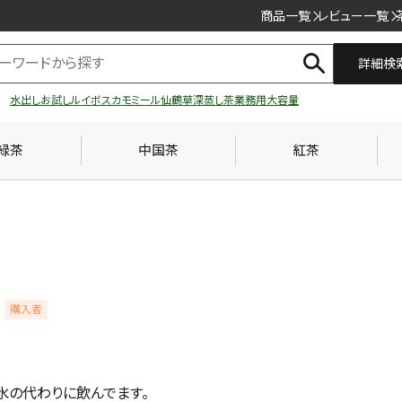
商品一覧
レビュー一覧
詳細検
水出し
お試し
ルイボス
カモミール
仙鶴草
深蒸し茶
業務用
大容量
緑茶
中国茶
紅茶
購入者
水の代わりに飲んでます。