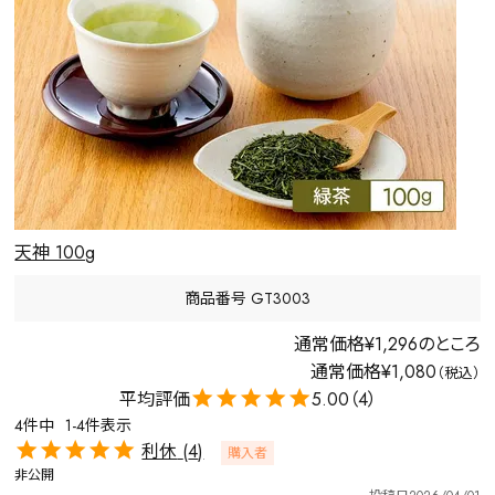
天神 100g
商品番号
GT3003
通常価格
¥
1,296
のところ
通常価格
¥
1,080
税込
5.00
4
4
件中
1
-
4
件表示
利休
4
購入者
非公開