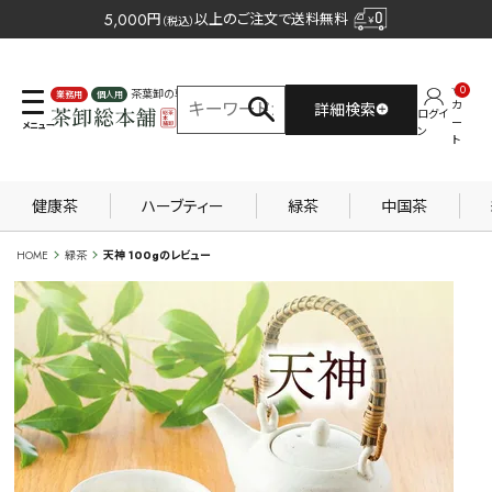
5,000
円
以上のご注文で送料無料
（税込）
0
茶葉卸の専門サイト
カ
詳細検索
ログイ
業務用
個人用
ー
ン
ト
健康茶
ハーブティー
緑茶
中国茶
HOME
緑茶
天神 100gのレビュー