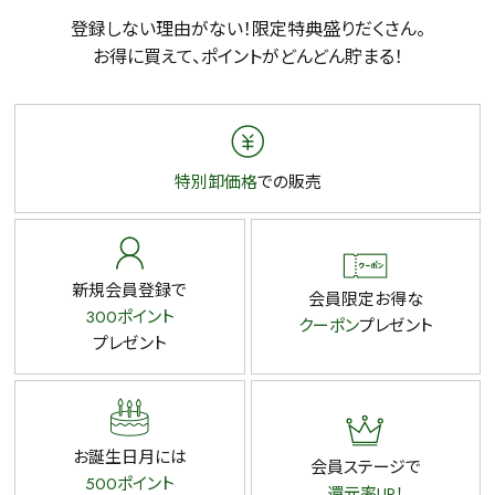
検索
登録しない理由がない！限定特典盛りだくさん。
お得に買えて、ポイントがどんどん貯まる！
特別卸価格
での販売
新規会員登録で
会員限定お得な
300ポイント
クーポン
プレゼント
プレゼント
お誕生日月には
会員ステージで
500ポイント
還元率UP！