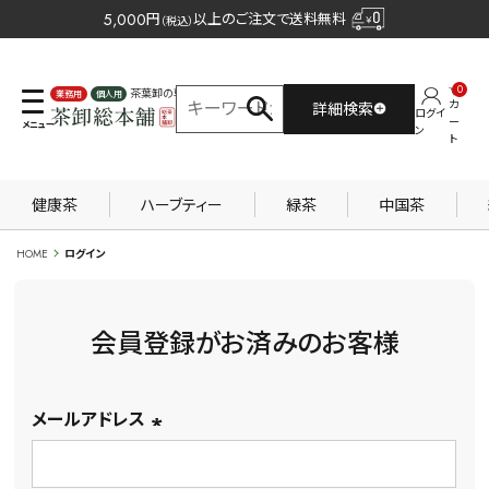
5,000
円
以上のご注文で送料無料
（税込）
0
茶葉卸の専門サイト
カ
詳細検索
ログイ
業務用
個人用
ー
ン
ト
健康茶
ハーブティー
緑茶
中国茶
HOME
ログイン
会員登録がお済みのお客様
メールアドレス
(必
須)