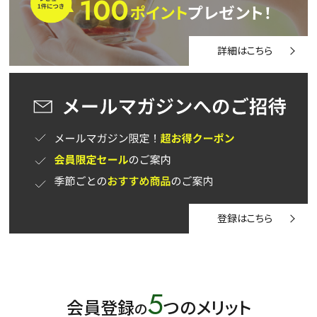
水出し
お試し
ルイボス
カモミール
仙鶴草
深蒸し茶
業務用
大容量
詳細はこちら
予算・価格で探す
〜
円
茶葉を選択
健康茶
ハーブティー
緑茶
中国茶
紅茶
登録はこちら
容量を選択
50g
100g
500g
1000g
5
会員登録
つのメリット
の