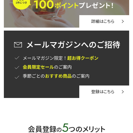
水出し
お試し
ルイボス
カモミール
仙鶴草
深蒸し茶
業務用
大容量
詳細はこちら
予算・価格で探す
〜
円
茶葉を選択
健康茶
ハーブティー
緑茶
中国茶
紅茶
登録はこちら
容量を選択
50g
100g
500g
1000g
5
会員登録
つのメリット
の