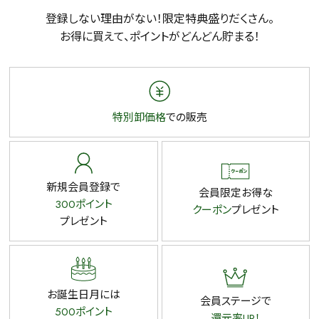
検索
登録しない理由がない！限定特典盛りだくさん。
お得に買えて、ポイントがどんどん貯まる！
特別卸価格
での販売
新規会員登録で
会員限定お得な
300ポイント
クーポン
プレゼント
プレゼント
お誕生日月には
会員ステージで
500ポイント
還元率UP！