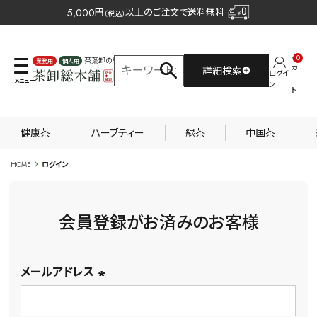
5,000
円
以上のご注文で送料無料
（税込）
0
茶葉卸の専門サイト
カ
詳細検索
ログイ
業務用
個人用
ー
ン
ト
健康茶
ハーブティー
緑茶
中国茶
HOME
ログイン
会員登録がお済みのお客様
メールアドレス
(必
須)