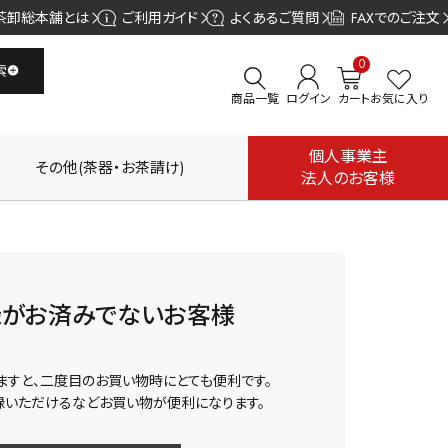
茶卸総本舗とは
ご利用ガイド
よくあるご質問
FAXでのご注文
0
索
商品一覧
ログイン
カート
お気に入り
個人事業主
その他(茶器・お茶請け)
法人のお客様
録がお済みでないお客様
ますと、二度目のお買い物時にとても便利です。
録いただけるなどお買い物が便利になります。