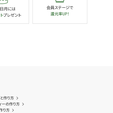
会員ステージで
日月には
還元率UP！
ント
プレゼント
類と作り方
ィーの作り方
作り方