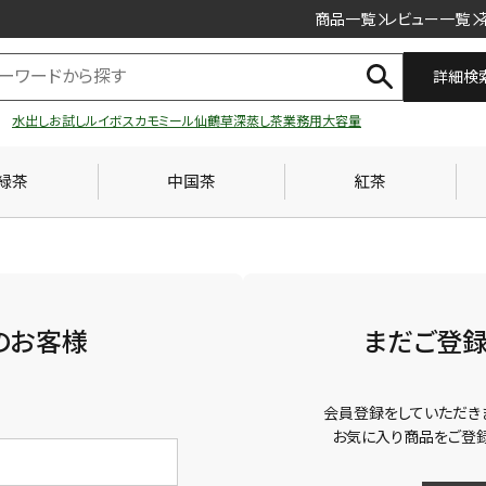
商品一覧
レビュー一覧
詳細検
水出し
お試し
ルイボス
カモミール
仙鶴草
深蒸し茶
業務用
大容量
緑茶
中国茶
紅茶
のお客様
まだご登
会員登録をしていただき
お気に入り商品をご登