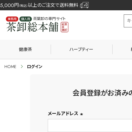
5,000
円
以上のご注文で送料無料
（税込）
茶葉卸の専門サイト
業務用
個人用
健康茶
ハーブティー
HOME
ログイン
会員登録がお済み
メールアドレス
(必
須)