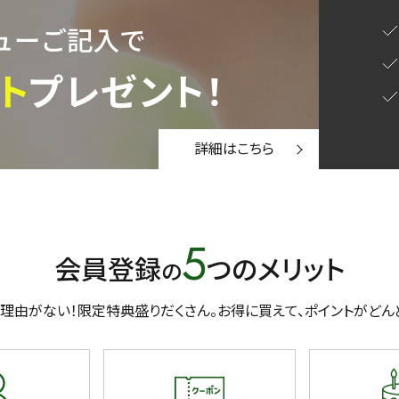
〜
円
詳細はこちら
緑茶
中国茶
紅茶
5
会員登録
つのメリット
の
1000g
理由がない！限定特典盛りだくさん。
お得に買えて、ポイントがどん
検索