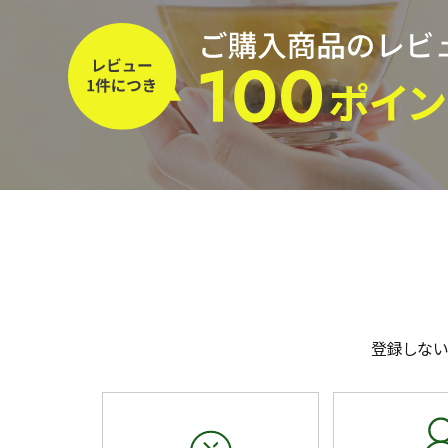
予算・価格で探す
茶葉を選択
健康茶
ハーブティー
容量を選択
50g
100g
500g
登録しない