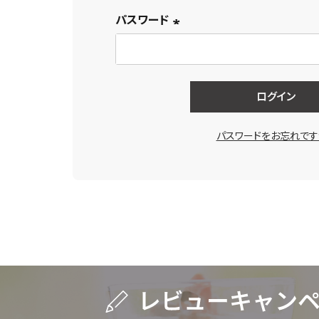
パスワード
(必
須)
ログイン
パスワードをお忘れです
キーワードで探す
水出し
お試し
ルイボス
カモミール
仙鶴草
深