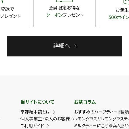
会員限定お得な
員登録で
お誕生
クーポン
プレゼント
プレゼント
500ポイ
詳細へ
当サイトについて
お茶コラム
茶卸総本舗とは
おすすめのハーブティー3種
ー
個人事業主・法人のお客様
レモングラスとレモングラステ
ご利用ガイド
ミルクティーに合う茶葉3点と