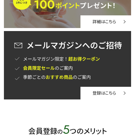
水出し
お試し
ルイボス
カモミール
仙鶴草
深蒸し茶
業務用
大容量
詳細はこちら
予算・価格で探す
〜
円
茶葉を選択
健康茶
ハーブティー
緑茶
中国茶
紅茶
登録はこちら
容量を選択
50g
100g
500g
1000g
5
会員登録
つのメリット
の