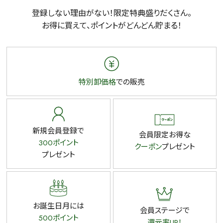
検索
登録しない理由がない！限定特典盛りだくさん。
お得に買えて、ポイントがどんどん貯まる！
特別卸価格
での販売
新規会員登録で
会員限定お得な
300ポイント
クーポン
プレゼント
プレゼント
お誕生日月には
会員ステージで
500ポイント
還元率UP！