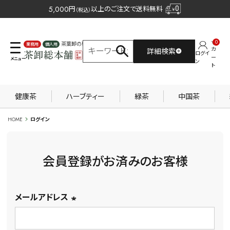
5,000
円
以上のご注文で送料無料
（税込）
0
茶葉卸の専門サイト
カ
詳細検索
ログイ
業務用
個人用
ー
ン
ト
健康茶
ハーブティー
緑茶
中国茶
HOME
ログイン
会員登録がお済みのお客様
メールアドレス
(必
須)