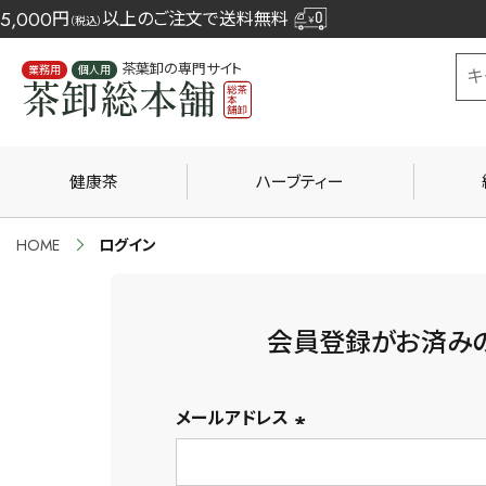
5,000
円
以上のご注文で送料無料
（税込）
茶葉卸の専門サイト
業務用
個人用
健康茶
ハーブティー
HOME
ログイン
会員登録がお済み
メールアドレス
(必
須)