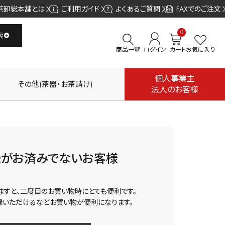
茶卸総本舗とは
ご利用ガイド
よくあるご質問
FAXでのご注文
0
索
商品一覧
ログイン
カート
お気に入り
個人事業主
その他(茶器・お茶請け)
法人のお客様
録がお済みでないお客様
ますと、二度目のお買い物時にとても便利です。
録いただけるなどお買い物が便利になります。