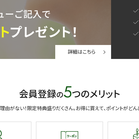
〜
円
詳細はこちら
緑茶
中国茶
紅茶
5
会員登録
つのメリット
の
1000g
理由がない！限定特典盛りだくさん。
お得に買えて、ポイントがどん
検索