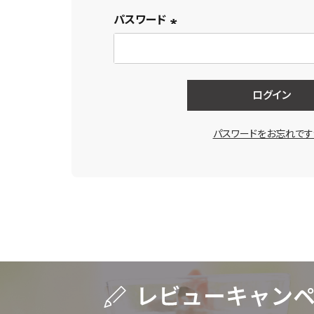
パスワード
(必
須)
ログイン
パスワードをお忘れです
キーワードで探す
水出し
お試し
ルイボス
カモミール
仙鶴草
深