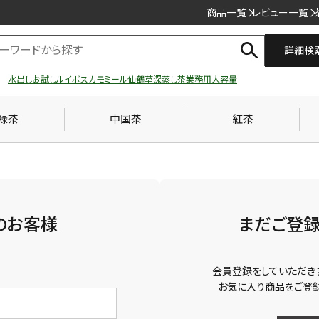
商品一覧
レビュー一覧
詳細検
水出し
お試し
ルイボス
カモミール
仙鶴草
深蒸し茶
業務用
大容量
緑茶
中国茶
紅茶
のお客様
まだご登
会員登録をしていただき
お気に入り商品をご登