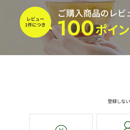
予算・価格で探す
茶葉を選択
健康茶
ハーブティー
容量を選択
50g
100g
500g
登録しない