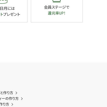
会員ステージで
日月には
還元率UP！
ント
プレゼント
類と作り方
ィーの作り方
作り方