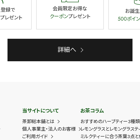
会員限定お得な
員登録で
お誕生
クーポン
プレゼント
プレゼント
500ポイ
詳細へ
当サイトについて
お茶コラム
茶卸総本舗とは
おすすめのハーブティー3種
ー
個人事業主・法人のお客様
レモングラスとレモングラステ
ご利用ガイド
ミルクティーに合う茶葉3点と