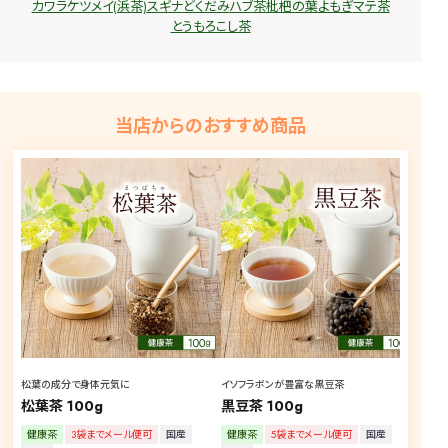
カワラケツメイ(浜茶)
スギナ
どくだみ
ハブ茶
枇杷の葉
よもぎ
マテ茶
とうもろこし茶
当店からのおすすめ商品
松葉の成分で身体元気に
イソフラボンが豊富な黒豆茶
飲ん
松葉茶 100g
黒豆茶 100g
ごぼ
健康茶
3袋までメール便可
国産
健康茶
5袋までメール便可
国産
健康