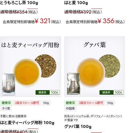
とうもろこし茶 100g
はと麦 100g
¥
354
¥
392
通常価格
通常価格
税込
税込
321
356
¥
¥
会員限定特別卸価格
税込
会員限定特別卸価格
税込
健康茶
3袋までメール便可
100g
健康茶
3袋までメール便可
100g
タイ産
中国産
手軽に飲める健康茶
別名はシジュウム茶、ポリフェノール（タンニン）
が豊富です
はと麦ティーバッグ用粉 100g
グァバ葉 100g
¥
405
通常価格
税込