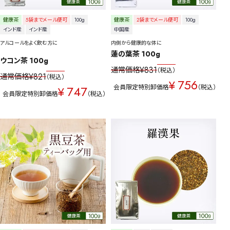
健康茶
5袋までメール便可
100g
健康茶
2袋までメール便可
100g
インド産
インド産
中国産
アルコールをよく飲む方に
内側から健康的な体に
蓮の葉茶 100g
ウコン茶 100g
¥
831
通常価格
税込
¥
821
通常価格
税込
756
¥
747
会員限定特別卸価格
税込
¥
会員限定特別卸価格
税込