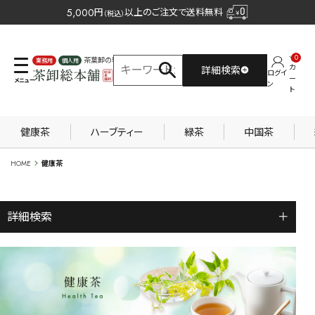
5,000
円
以上のご注文で送料無料
（税込）
0
茶葉卸の専門サイト
カ
詳細検索
ログイ
業務用
個人用
ー
ン
ト
健康茶
ハーブティー
緑茶
中国茶
HOME
健康茶
詳細検索
＋