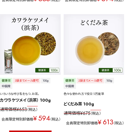
会員限定特別卸価格
税込
会員限定特別卸価格
税込
健康茶
3袋までメール便可
100g
健康茶
2袋までメール便可
100g
中国産
中国産
いろいろな呼び名をもつ、お茶。
色々な使われ方で役立つ万能草
カワラケツメイ（浜茶） 100g
どくだみ茶 100g
¥
653
通常価格
税込
¥
675
通常価格
税込
594
¥
会員限定特別卸価格
税込
613
¥
会員限定特別卸価格
税込