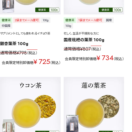
健康茶
2袋までメール便可
100g
健康茶
1袋までメール便可
国産
中国産
100g
サプリメントとしても使われるイチョウ茶
忙しく、生活が不規則な方に
国産枇杷の葉茶 100g
銀杏葉茶 100g
¥
807
通常価格
税込
¥
798
通常価格
税込
734
¥
725
会員限定特別卸価格
税込
¥
会員限定特別卸価格
税込