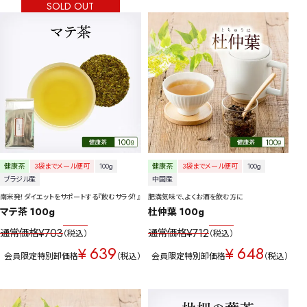
SOLD OUT
詳細検索
キーワードで探す
健康茶
3袋までメール便可
100g
健康茶
3袋までメール便可
100g
ブラジル産
中国産
水出し
お試し
ルイボス
カモミール
仙鶴草
深蒸し茶
業務用
大容量
南米発！ダイエットをサポートする『飲むサラダ！』
肥満気味で、よくお酒を飲む方に
マテ茶 100g
杜仲葉 100g
予算・価格で探す
¥
703
¥
712
通常価格
通常価格
税込
税込
639
648
〜
円
¥
¥
会員限定特別卸価格
税込
会員限定特別卸価格
税込
茶葉を選択