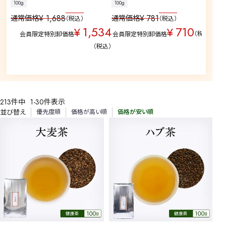
100g
100g
中国
¥
1,688
¥
781
通常価格
通常価格
税込
税込
通
1,534
710
¥
¥
税込
会員限定特別卸価格
会員限定特別卸価格
税込
213
件中
1
-
30
件表示
並び替え
優先度順
価格が高い順
価格が安い順