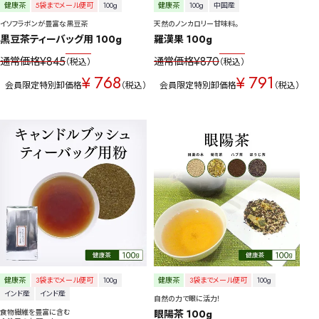
健康茶
5袋までメール便可
100g
健康茶
100g
中国産
イソフラボンが豊富な黒豆茶
天然のノンカロリー甘味料。
黒豆茶ティーバッグ用 100g
羅漢果 100g
¥
845
¥
870
通常価格
通常価格
税込
税込
768
791
¥
¥
会員限定特別卸価格
税込
会員限定特別卸価格
税込
健康茶
3袋までメール便可
100g
健康茶
3袋までメール便可
100g
インド産
インド産
自然の力で眼に活力！
食物繊維を豊富に含む
眼陽茶 100g