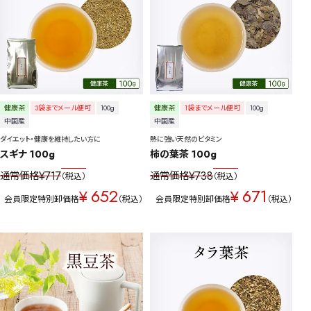
健康茶
3袋までメール便可
100g
健康茶
1袋までメール便可
100g
中国産
中国産
ダイエット・健康を維持したい方に
熱に強い天然のビタミン
スギナ 100g
柿の葉茶 100g
¥
717
¥
738
通常価格
通常価格
税込
税込
652
671
¥
¥
会員限定特別卸価格
税込
会員限定特別卸価格
税込