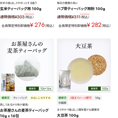
玄米の香ばしさがほっとする香り
毎日の健康の為に
玄米ティーバッグ用 100g
ハブ茶ティーバッグ用粉 100g
¥
303
¥
311
通常価格
通常価格
税込
税込
276
282
¥
¥
会員限定特別卸価格
税込
会員限定特別卸価格
税込
健康茶
ティーバッグ
水出しにおすすめ
健康茶
3袋までメール便可
100g
中国産
蒸してあるから味が最高!
お茶屋さんの麦茶ティーバッグ 
まろやかで香ばしく風味豊かな健康茶
大豆茶 100g
10g x 16包