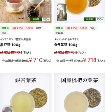
健康茶
5袋までメール便可
国産
健康茶
3袋までメール便可
100g
100g
中国産
イソフラボンが豊富な黒豆茶
ダイエットにもおすすめ
黒豆茶 100g
タラ葉茶 100g
¥
781
¥
790
通常価格
通常価格
税込
税込
710
718
¥
¥
会員限定特別卸価格
税込
会員限定特別卸価格
税込