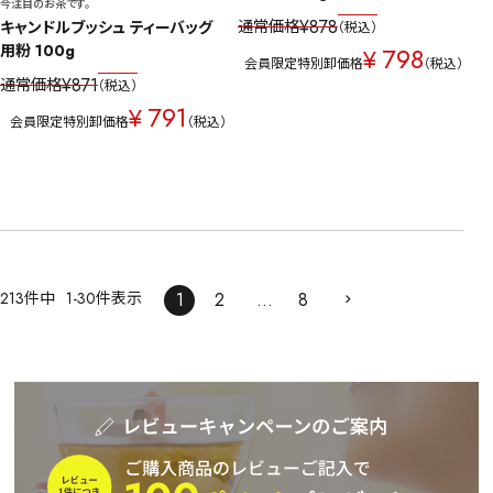
今注目のお茶です。
¥
878
通常価格
キャンドルブッシュ ティーバッグ
税込
用粉 100g
798
¥
会員限定特別卸価格
税込
¥
871
通常価格
税込
791
¥
会員限定特別卸価格
税込
213
件中
1
-
30
件表示
1
2
…
8