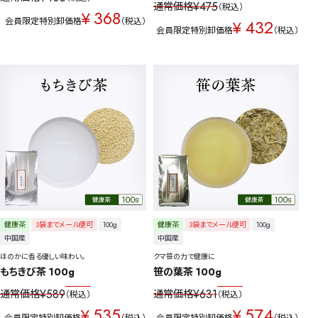
¥
475
通常価格
税込
368
¥
会員限定特別卸価格
税込
432
¥
会員限定特別卸価格
税込
健康茶
3袋までメール便可
100g
健康茶
3袋までメール便可
100g
中国産
中国産
ほのかに香る優しい味わい。
クマ笹の力で健康に
もちきび茶 100g
笹の葉茶 100g
¥
589
¥
631
通常価格
通常価格
税込
税込
535
574
¥
¥