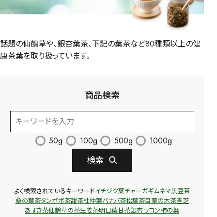
話題の仙鶴草や、銀杏葉茶、下記の葉茶など80種類以上の健
康茶葉を取り扱っています。
商品検索
50g
100g
500g
1000g
検索
よく検索されているキーワード
イチジク葉
チャーガ
ギムネマ
黒豆茶
桑の葉茶
タンポポ茶
甜茶
杜仲葉
バナバ茶
松葉茶
目薬の木茶
霊芝
あずき茶
仙鶴草の茶
生姜茶
明日葉
甘茶
銀杏
ウコン
柿の葉