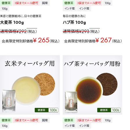
健康茶
3袋までメール便可
国産
健康茶
3袋までメール便可
100g
100g
インド産
インド産
美容と健康維持に、日々の健康茶
毎日の健康の為に
大麦茶 100g
ハブ茶 100g
¥
292
¥
293
通常価格
通常価格
税込
税込
265
267
¥
¥
会員限定特別卸価格
税込
会員限定特別卸価格
税込
健康茶
3袋までメール便可
国産
健康茶
3袋までメール便可
100g
100g
インド産
インド産