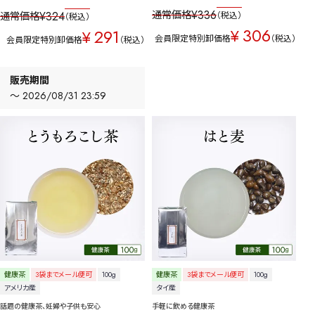
¥
336
通常価格
¥
324
通常価格
税込
税込
306
291
¥
¥
会員限定特別卸価格
税込
会員限定特別卸価格
税込
販売期間
〜
2026/08/31 23:59
健康茶
3袋までメール便可
100g
健康茶
3袋までメール便可
100g
アメリカ産
タイ産
話題の健康茶、妊婦や子供も安心
手軽に飲める健康茶