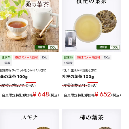
健康茶
ハーブティー
緑茶
中国茶
紅茶
容量を選択
50g
100g
500g
1000g
健康茶
3袋までメール便可
100g
健康茶
2袋までメール便可
100g
中国産
中国産
検索
健康的なダイエットを心がけたい方に
忙しく、生活が不規則な方に
桑の葉茶 100g
枇杷の葉茶 100g
¥
712
¥
717
通常価格
通常価格
税込
税込
648
652
¥
¥
会員限定特別卸価格
税込
会員限定特別卸価格
税込