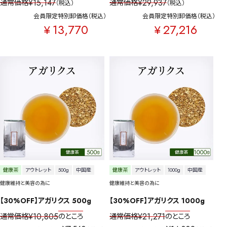
¥
15,147
¥
29,937
通常価格
通常価格
税込
税込
会員限定特別卸価格
税込
会員限定特別卸価格
税込
13,770
27,216
¥
¥
詳細検索
キーワードで探す
健康茶
アウトレット
500g
中国産
健康茶
アウトレット
1000g
中国産
健康維持と美容の為に
健康維持と美容の為に
【30%OFF】アガリクス 500g
【30%OFF】アガリクス 1000g
¥
10,805
¥
21,271
通常価格
のところ
通常価格
のところ
水出し
お試し
ルイボス
カモミール
仙鶴草
深蒸し茶
業務用
大容量