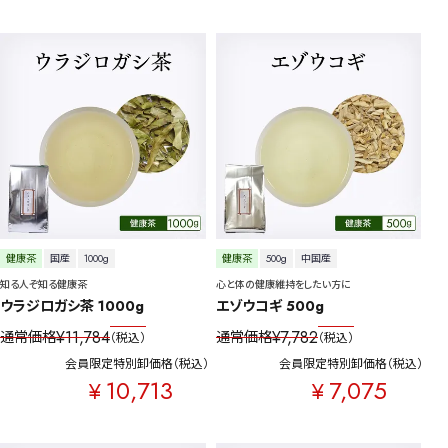
健康茶
国産
1000g
健康茶
500g
中国産
知る人ぞ知る健康茶
心と体の健康維持をしたい方に
ウラジロガシ茶 1000g
エゾウコギ 500g
¥
11,784
¥
7,782
通常価格
通常価格
税込
税込
会員限定特別卸価格
税込
会員限定特別卸価格
税込
10,713
7,075
¥
¥