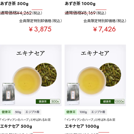
あずき茶 500g
あずき茶 1000g
¥
4,262
¥
8,169
通常価格
通常価格
税込
税込
会員限定特別卸価格
税込
会員限定特別卸価格
税込
3,875
7,426
¥
¥
健康茶
500g
エジプト産
健康茶
1000g
エジプト産
「インディアンのハーブ」と呼ばれるお茶
「インディアンのハーブ」と呼ばれるお茶
エキナセア 500g
エキナセア 1000g