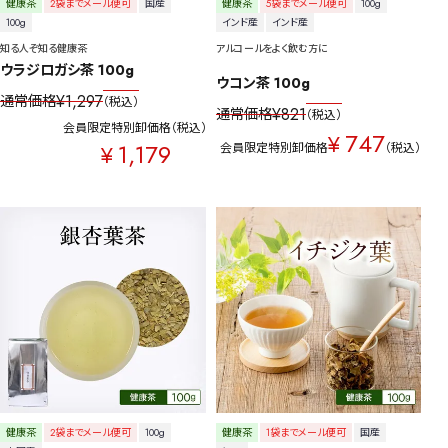
健康茶
2袋までメール便可
国産
健康茶
5袋までメール便可
100g
100g
インド産
インド産
知る人ぞ知る健康茶
アルコールをよく飲む方に
ウラジロガシ茶 100g
ウコン茶 100g
¥
1,297
通常価格
税込
¥
821
通常価格
税込
会員限定特別卸価格
税込
747
¥
1,179
¥
会員限定特別卸価格
税込
健康茶
2袋までメール便可
100g
健康茶
1袋までメール便可
国産