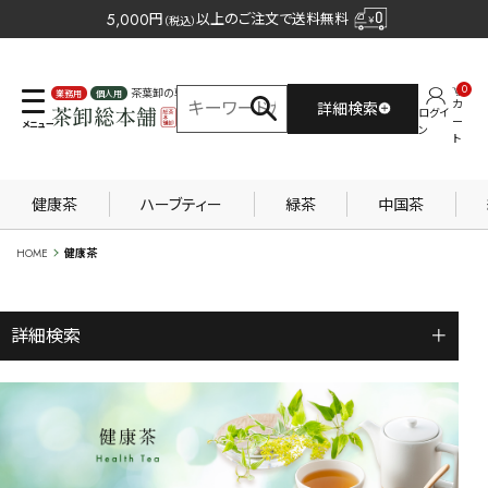
5,000
円
以上のご注文で送料無料
（税込）
0
茶葉卸の専門サイト
カ
詳細検索
ログイ
業務用
個人用
ー
ン
ト
健康茶
ハーブティー
緑茶
中国茶
HOME
健康茶
詳細検索
＋