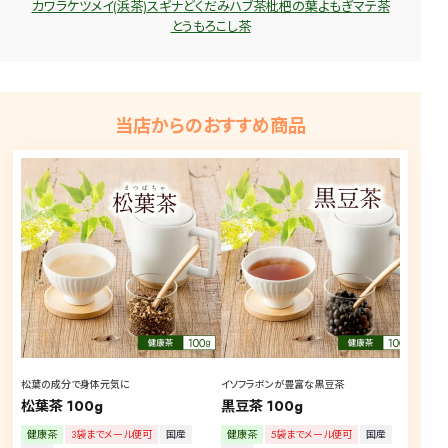
カワラケツメイ(浜茶)
スギナ
どくだみ
ハブ茶
枇杷の葉
よもぎ
マテ茶
とうもろこし茶
当店からのおすすめ商品
松葉の成分で身体元気に
イソフラボンが豊富な黒豆茶
飲ん
松葉茶 100g
黒豆茶 100g
ごぼ
健康茶
3袋までメール便可
国産
健康茶
5袋までメール便可
国産
健康