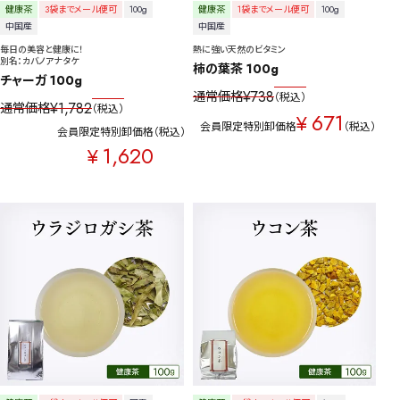
健康茶
3袋までメール便可
100g
健康茶
1袋までメール便可
100g
中国産
中国産
毎日の美容と健康に！
熱に強い天然のビタミン
別名：カバノアナタケ
柿の葉茶 100g
チャーガ 100g
¥
738
通常価格
税込
¥
1,782
通常価格
税込
671
¥
会員限定特別卸価格
税込
会員限定特別卸価格
税込
1,620
¥