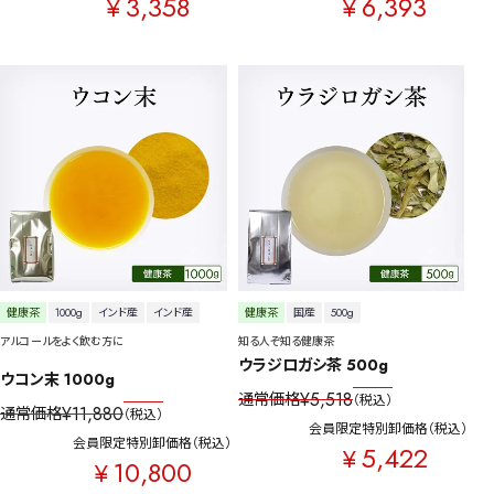
3,358
6,393
¥
¥
健康茶
1000g
インド産
インド産
健康茶
国産
500g
アルコールをよく飲む方に
知る人ぞ知る健康茶
ウラジロガシ茶 500g
ウコン末 1000g
¥
5,518
通常価格
税込
¥
11,880
通常価格
税込
会員限定特別卸価格
税込
会員限定特別卸価格
税込
5,422
¥
10,800
¥