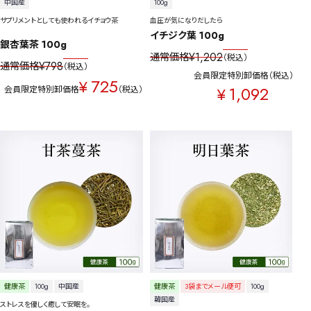
中国産
100g
サプリメントとしても使われるイチョウ茶
血圧が気になりだしたら
イチジク葉 100g
銀杏葉茶 100g
¥
1,202
通常価格
税込
¥
798
通常価格
税込
会員限定特別卸価格
税込
725
¥
1,092
会員限定特別卸価格
税込
¥
健康茶
100g
中国産
健康茶
3袋までメール便可
100g
韓国産
ストレスを優しく癒して安眠を。