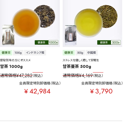
健康茶
1000g
インドネシア産
健康茶
500g
中国産
便秘気味の方にオススメ
ストレスを優しく癒して安眠を
甘茶 1000g
甘茶蔓茶 500g
¥
47,282
¥
4,169
通常価格
通常価格
税込
税込
会員限定特別卸価格
税込
会員限定特別卸価格
税込
42,984
3,790
¥
¥