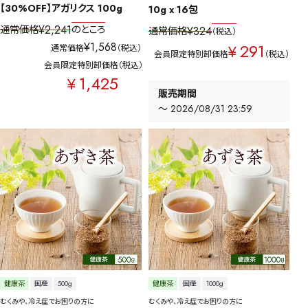
【30%OFF】アガリクス 100g
10g x 16包
¥
2,241
通常価格
のところ
¥
324
通常価格
税込
¥
1,568
291
¥
通常価格
税込
会員限定特別卸価格
税込
会員限定特別卸価格
税込
1,425
¥
販売期間
〜
2026/08/31 23:59
健康茶
国産
500g
健康茶
国産
1000g
むくみや、冷え症でお困りの方に
むくみや、冷え症でお困りの方に