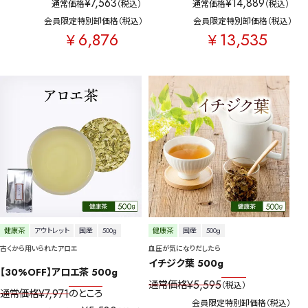
¥
7,563
¥
14,889
通常価格
税込
通常価格
税込
予算・価格で探す
会員限定特別卸価格
税込
会員限定特別卸価格
税込
6,876
13,535
¥
¥
〜
円
茶葉を選択
健康茶
ハーブティー
緑茶
中国茶
紅茶
容量を選択
50g
100g
500g
1000g
健康茶
アウトレット
国産
500g
健康茶
国産
500g
古くから用いられたアロエ
血圧が気になりだしたら
イチジク葉 500g
【30%OFF】アロエ茶 500g
検索
¥
5,595
通常価格
税込
¥
7,971
通常価格
のところ
会員限定特別卸価格
税込