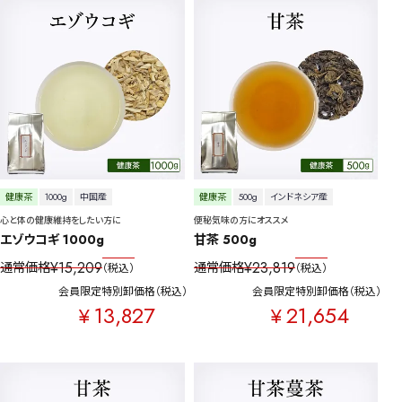
健康茶
1000g
中国産
健康茶
500g
インドネシア産
心と体の健康維持をしたい方に
便秘気味の方にオススメ
エゾウコギ 1000g
甘茶 500g
¥
15,209
¥
23,819
通常価格
通常価格
税込
税込
会員限定特別卸価格
税込
会員限定特別卸価格
税込
13,827
21,654
¥
¥