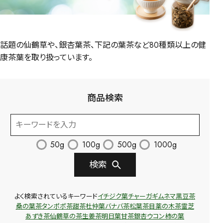
話題の仙鶴草や、銀杏葉茶、下記の葉茶など80種類以上の健
康茶葉を取り扱っています。
商品検索
50g
100g
500g
1000g
検索
よく検索されているキーワード
イチジク葉
チャーガ
ギムネマ
黒豆茶
桑の葉茶
タンポポ茶
甜茶
杜仲葉
バナバ茶
松葉茶
目薬の木茶
霊芝
あずき茶
仙鶴草の茶
生姜茶
明日葉
甘茶
銀杏
ウコン
柿の葉