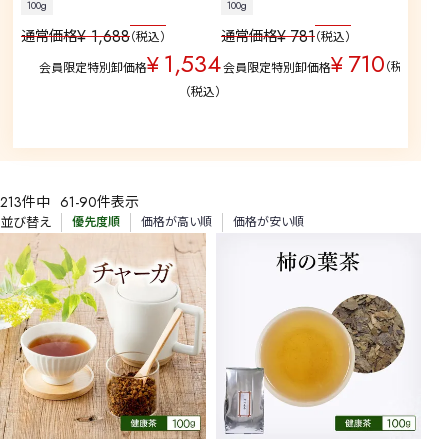
100g
100g
中国
¥
1,688
¥
781
通常価格
通常価格
税込
税込
通
1,534
710
¥
¥
税込
会員限定特別卸価格
会員限定特別卸価格
税込
213
件中
61
-
90
件表示
並び替え
優先度順
価格が高い順
価格が安い順