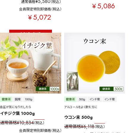
¥
5,580
通常価格
税込
5,086
¥
会員限定特別卸価格
税込
5,072
¥
SOLD OUT
健康茶
国産
1000g
健康茶
500g
インド産
インド産
血圧が気になりだしたら
アルコールをよく飲む方に
イチジク葉 1000g
ウコン末 500g
¥
10,834
通常価格
税込
¥
6,118
通常価格
税込
会員限定特別卸価格
税込