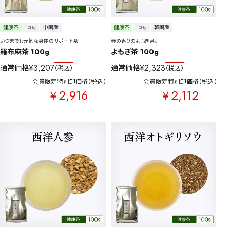
健康茶
100g
中国産
健康茶
100g
韓国産
いつまでも元気な身体のサポート茶
春の香りのよもぎ茶。
羅布麻茶 100g
よもぎ茶 100g
¥
3,207
¥
2,323
通常価格
通常価格
税込
税込
会員限定特別卸価格
税込
会員限定特別卸価格
税込
2,916
2,112
¥
¥