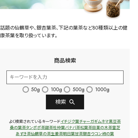
話題の仙鶴草や、銀杏葉茶、下記の葉茶など80種類以上の健
康茶葉を取り扱っています。
商品検索
50g
100g
500g
1000g
検索
よく検索されているキーワード
イチジク葉
チャーガ
ギムネマ
黒豆茶
桑の葉茶
タンポポ茶
甜茶
杜仲葉
バナバ茶
松葉茶
目薬の木茶
霊芝
あずき茶
仙鶴草の茶
生姜茶
明日葉
甘茶
銀杏
ウコン
柿の葉