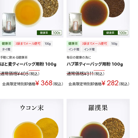
健康茶
3袋までメール便可
100g
健康茶
3袋までメール便可
100g
タイ産
インド産
インド産
手軽に飲める健康茶
毎日の健康の為に
はと麦ティーバッグ用粉 100g
ハブ茶ティーバッグ用粉 100g
¥
405
¥
311
通常価格
通常価格
税込
税込
368
282
¥
¥
会員限定特別卸価格
税込
会員限定特別卸価格
税込