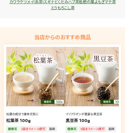
カワラケツメイ(浜茶)
スギナ
どくだみ
ハブ茶
枇杷の葉
よもぎ
マテ茶
とうもろこし茶
当店からのおすすめ商品
松葉の成分で身体元気に
イソフラボンが豊富な黒豆茶
飲ん
松葉茶 100g
黒豆茶 100g
ごぼ
健康茶
3袋までメール便可
国産
健康茶
5袋までメール便可
国産
健康