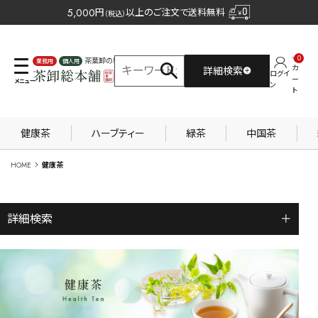
5,000
円
以上のご注文で送料無料
（税込）
0
茶葉卸の専門サイト
カ
詳細検索
ログイ
業務用
個人用
ー
ン
ト
健康茶
ハーブティー
緑茶
中国茶
HOME
健康茶
詳細検索
＋