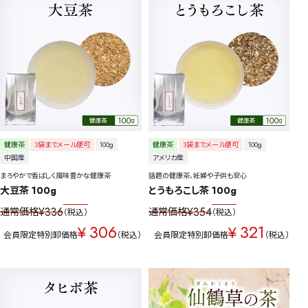
詳細検索
キーワードで探す
健康茶
3袋までメール便可
100g
健康茶
3袋までメール便可
100g
中国産
アメリカ産
まろやかで香ばしく風味豊かな健康茶
話題の健康茶、妊婦や子供も安心
大豆茶 100g
とうもろこし茶 100g
水出し
お試し
ルイボス
カモミール
仙鶴草
深蒸し茶
業務用
大容量
¥
336
¥
354
通常価格
通常価格
税込
税込
306
321
¥
¥
予算・価格で探す
会員限定特別卸価格
税込
会員限定特別卸価格
税込
〜
円