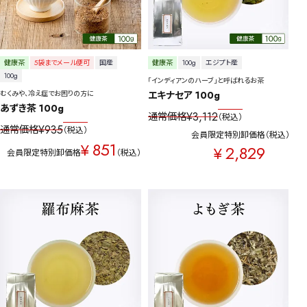
健康茶
5袋までメール便可
国産
健康茶
100g
エジプト産
100g
「インディアンのハーブ」と呼ばれるお茶
むくみや、冷え症でお困りの方に
エキナセア 100g
あずき茶 100g
¥
3,112
通常価格
税込
¥
935
通常価格
税込
会員限定特別卸価格
税込
851
¥
2,829
¥
会員限定特別卸価格
税込