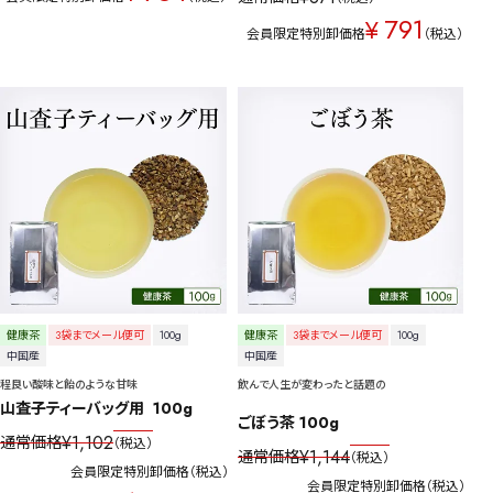
791
¥
会員限定特別卸価格
税込
健康茶
3袋までメール便可
100g
健康茶
3袋までメール便可
100g
中国産
中国産
程良い酸味と飴のような甘味
飲んで人生が変わったと話題の
山査子ティーバッグ用  100g
ごぼう茶 100g
¥
1,102
通常価格
税込
¥
1,144
通常価格
税込
会員限定特別卸価格
税込
会員限定特別卸価格
税込