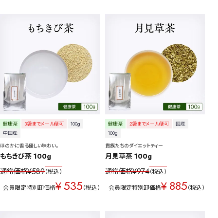
健康茶
3袋までメール便可
100g
健康茶
2袋までメール便可
国産
中国産
100g
ほのかに香る優しい味わい。
貴族たちのダイエットティー
もちきび茶 100g
月見草茶 100g
¥
589
¥
974
通常価格
通常価格
税込
税込
535
885
¥
¥
会員限定特別卸価格
税込
会員限定特別卸価格
税込