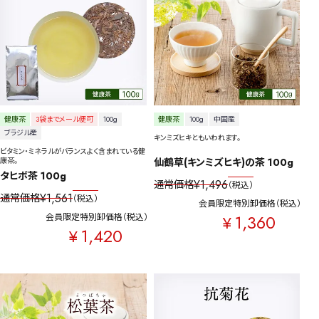
茶葉を選択
健康茶
ハーブティー
緑茶
中国茶
紅茶
容量を選択
健康茶
3袋までメール便可
100g
健康茶
100g
中国産
50g
100g
500g
1000g
ブラジル産
キンミズヒキともいわれます。
ビタミン・ミネラルがバランスよく含まれている健
康茶。
仙鶴草(キンミズヒキ)の茶 100g
タヒボ茶 100g
¥
1,496
通常価格
税込
検索
¥
1,561
通常価格
税込
会員限定特別卸価格
税込
1,360
会員限定特別卸価格
税込
¥
1,420
¥