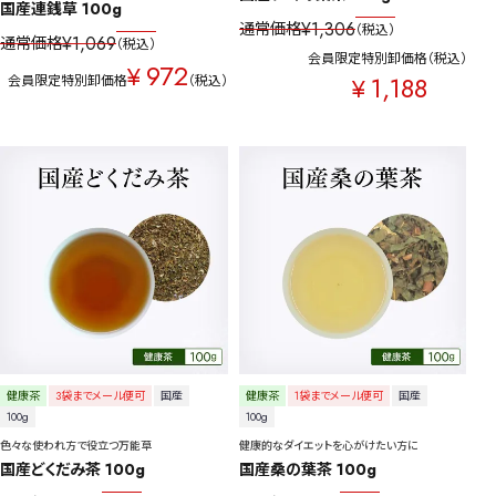
国産連銭草 100g
¥
1,306
通常価格
税込
¥
1,069
通常価格
税込
会員限定特別卸価格
税込
972
¥
1,188
会員限定特別卸価格
税込
¥
健康茶
3袋までメール便可
国産
健康茶
1袋までメール便可
国産
100g
100g
色々な使われ方で役立つ万能草
健康的なダイエットを心がけたい方に
国産どくだみ茶 100g
国産桑の葉茶 100g