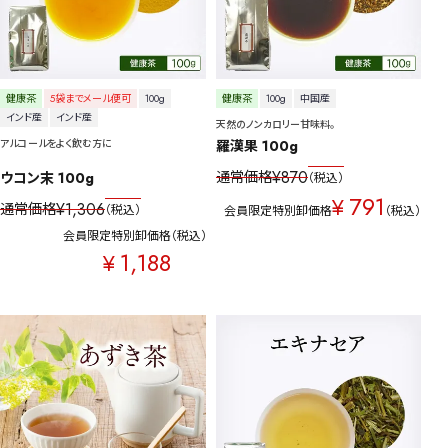
健康茶
5袋までメール便可
100g
健康茶
100g
中国産
インド産
インド産
天然のノンカロリー甘味料。
アルコールをよく飲む方に
羅漢果 100g
¥
870
通常価格
ウコン末 100g
税込
791
¥
¥
1,306
通常価格
税込
会員限定特別卸価格
税込
会員限定特別卸価格
税込
1,188
¥