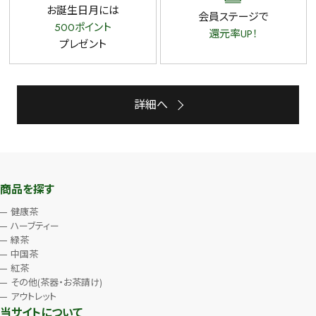
お誕生日月には
会員ステージで
500ポイント
還元率UP！
プレゼント
詳細へ
商品を探す
健康茶
ハーブティー
緑茶
中国茶
紅茶
その他(茶器・お茶請け)
アウトレット
当サイトについて