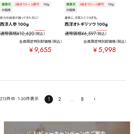
健康茶
3袋までメール便可
100g
健康茶
3袋までメール便可
100g
中国産
中国産
体力の自信が減ってきた方に！
身体に、元気とくつろぎを。
西洋人参 100g
西洋オトギリソウ 100g
¥
10,620
¥
6,597
通常価格
通常価格
税込
税込
会員限定特別卸価格
税込
会員限定特別卸価格
税込
9,655
5,998
¥
¥
213
件中
1
-
30
件表示
1
2
…
8