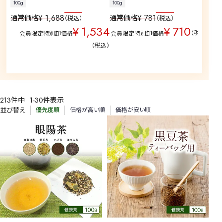
100g
100g
中国
¥
1,688
¥
781
通常価格
通常価格
税込
税込
通
1,534
710
¥
¥
税込
会員限定特別卸価格
会員限定特別卸価格
税込
213
件中
1
-
30
件表示
並び替え
優先度順
価格が高い順
価格が安い順