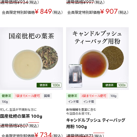
¥
934
¥
997
通常価格
通常価格
税込
税込
849
907
¥
¥
会員限定特別卸価格
税込
会員限定特別卸価格
税込
健康茶
1袋までメール便可
国産
健康茶
3袋までメール便可
100g
100g
インド産
インド産
忙しく、生活が不規則な方に
食物繊維を豊富に含む
今注目のお茶です。
国産枇杷の葉茶 100g
キャンドルブッシュ ティーバッグ
¥
807
通常価格
税込
用粉 100g
734
¥
¥
871
通常価格
会員限定特別卸価格
税込
税込