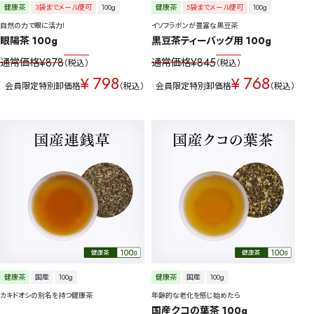
健康茶
3袋までメール便可
100g
健康茶
5袋までメール便可
100g
自然の力で眼に活力！
イソフラボンが豊富な黒豆茶
眼陽茶 100g
黒豆茶ティーバッグ用 100g
¥
878
¥
845
通常価格
通常価格
税込
税込
798
768
¥
¥
会員限定特別卸価格
税込
会員限定特別卸価格
税込
健康茶
国産
100g
健康茶
国産
100g
カキドオシの別名を持つ健康茶
年齢的な老化を感じ始めたら
国産クコの葉茶 100g