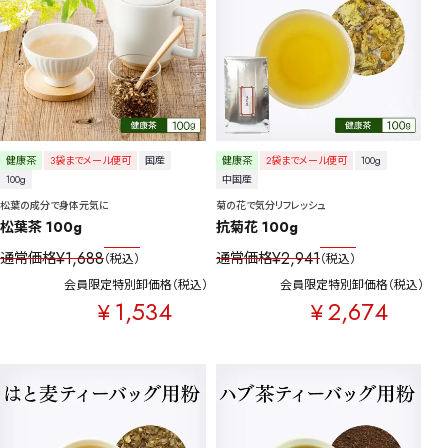
健康茶
3袋までメール便可
国産
健康茶
2袋までメール便可
100g
100g
中国産
松葉の成分で身体元気に
菊の花で気分リフレッシュ
松葉茶 100g
抗菊花 100g
¥
1,688
¥
2,941
通常価格
通常価格
税込
税込
会員限定特別卸価格
税込
会員限定特別卸価格
税込
1,534
2,674
¥
¥