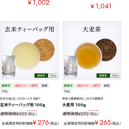
1,002
¥
1,041
¥
健康茶
3袋までメール便可
国産
健康茶
3袋までメール便可
国産
100g
100g
玄米の香ばしさがほっとする香り
美容と健康維持に、日々の健康茶
玄米ティーバッグ用 100g
大麦茶 100g
¥
303
¥
292
通常価格
通常価格
税込
税込
276
265
¥
¥
会員限定特別卸価格
税込
会員限定特別卸価格
税込